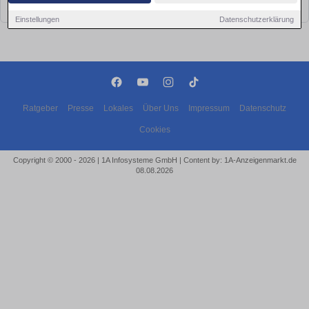
bald wieder vorbei!
Einstellungen
Datenschutzerklärung
Ratgeber
Presse
Lokales
Über Uns
Impressum
Datenschutz
Cookies
Copyright © 2000 - 2026 | 1A Infosysteme GmbH | Content by: 1A-Anzeigenmarkt.de
08.08.2026