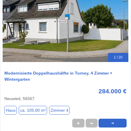
1 / 20
Modernisierte Doppelhaushälfte in Torney, 4 Zimmer +
Wintergarten
284.000 €
Neuwied, 56567
Haus
ca. 105,00 m²
Zimmer 4
★
➦
➜