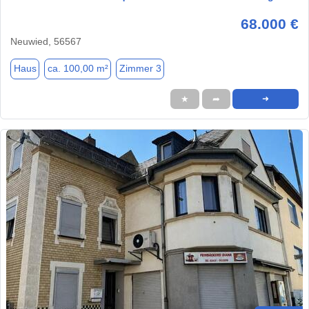
68.000 €
Neuwied, 56567
Haus
ca. 100,00 m²
Zimmer 3
★
➦
➜