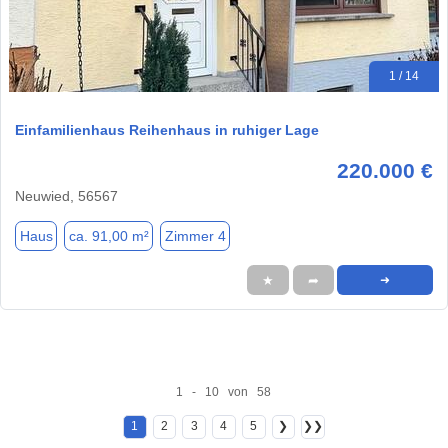
1 / 14
Einfamilienhaus Reihenhaus in ruhiger Lage
220.000 €
Neuwied, 56567
Haus
ca. 91,00 m²
Zimmer 4
★
➦
➜
1 - 10 von 58
1
2
3
4
5
❯
❯❯