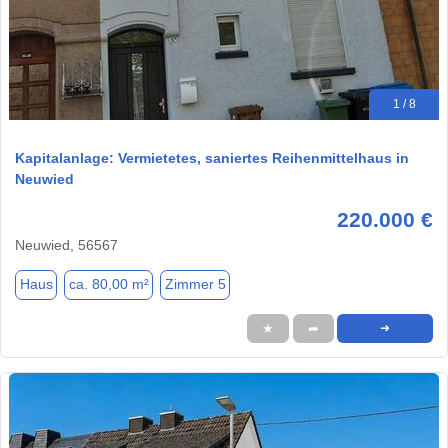
1 / 8
Kapitalanlage: Vermietetes, saniertes Reihenmittelhaus in
Neuwied
220.000 €
Neuwied, 56567
Haus
ca. 80,00 m²
Zimmer 5
★
➦
➜