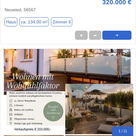
320.000 €
Neuwied, 56567
Haus
ca. 134,00 m²
Zimmer 6
★
➦
➜
1 / 11