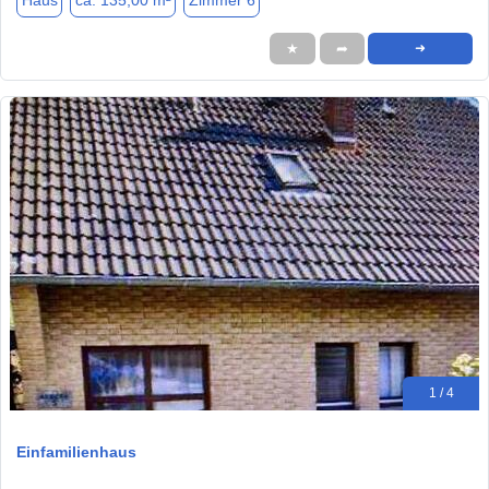
Haus
ca. 135,00 m²
Zimmer 6
★
➦
➜
1 / 4
Einfamilienhaus