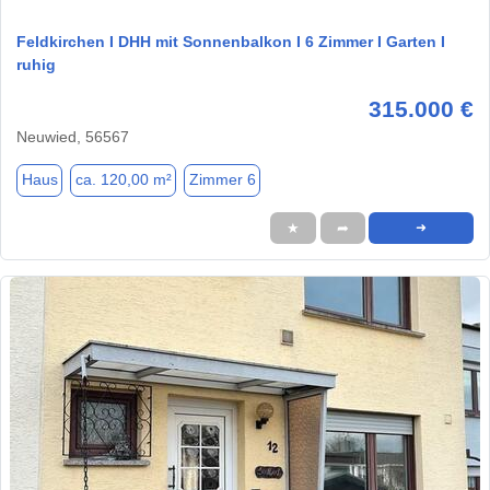
Feldkirchen I DHH mit Sonnenbalkon I 6 Zimmer I Garten I
ruhig
315.000 €
Neuwied, 56567
Haus
ca. 120,00 m²
Zimmer 6
★
➦
➜