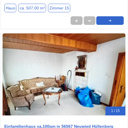
Haus
ca. 507,00 m²
Zimmer 15
★
➦
➜
1 / 15
Einfamilienhaus ca.100qm in 56567 Neuwied Hüllenberg