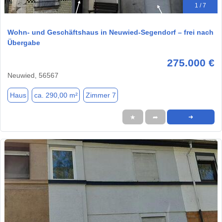
1 / 7
Wohn- und Geschäftshaus in Neuwied-Segendorf – frei nach
Übergabe
275.000 €
Neuwied, 56567
Haus
ca. 290,00 m²
Zimmer 7
★
➦
➜