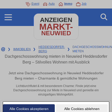
Event
Auto
Immo
Job
ANZEIGEN
MARKT-
NEUWIED
HEDDESDORFER-
DACHGESCHOSSWOHNUN
❯
IMMOBILIEN
❯
❯
BERG
MIETEN
Dachgeschosswohnung mieten in Neuwied Heddesdorfer
Berg – Stilvolles Wohnen mit Ausblick
Jetzt eine Dachgeschosswohnung in Neuwied Heddesdorfer
Berg mieten – Charmante & gemütliche Wohnungen
Lichtdurchflutet & mit besonderem Charme: Finde jetzt eine
Dachgeschosswohnung zur Miete in Neuwied und genieße ein
einzigartiges Wohngefühl.
Leider konnten wir derzeit keine passenden Objekte finden. Schauen Sie
Alle Cookies akzeptieren
Alle Cookies ablehnen
bald wieder vorbei!