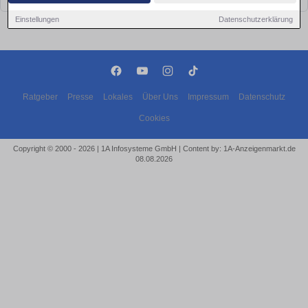
Einstellungen
Datenschutzerklärung
Ratgeber
Presse
Lokales
Über Uns
Impressum
Datenschutz
Cookies
Copyright © 2000 - 2026 | 1A Infosysteme GmbH | Content by: 1A-Anzeigenmarkt.de
08.08.2026