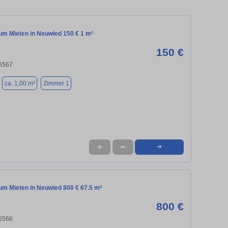
m Mieten in Neuwied 150 € 1 m²
150 €
6567
ca. 1,00 m²
Zimmer 1
★
➦
➜
m Mieten in Neuwied 800 € 67.5 m²
800 €
6566