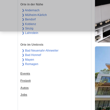
Orte in der Nähe
❯ Andernach
❯ Mülheim-Kärlich
❯ Bendorf
❯ Koblenz
❯ Sinzig
❯ Lahnstein
Orte im Umkreis
❯ Bad Neuenahr-Ahrweiler
❯ Bad Honnef
❯ Mayen
❯ Remagen
Events
Freizeit
Autos
Jobs