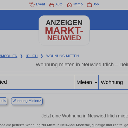
Event
Auto
Immo
Job
ANZEIGEN
MARKT-
NEUWIED
MMOBILIEN
❯
IRLICH
❯
WOHNUNG-MIETEN
Wohnung mieten in Neuwied Irlich – De
×
×
ed
Wohnung Mieten
Jetzt eine Wohnung in Neuwied Irlich miet
nde die perfekte Wohnung zur Miete in Neuwied! Moderne, günstige und zentral ge