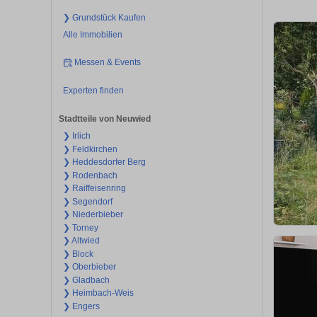
❯ Grundstück Kaufen
Alle Immobilien
Messen & Events
Experten finden
Stadtteile von Neuwied
❯ Irlich
❯ Feldkirchen
❯ Heddesdorfer Berg
❯ Rodenbach
❯ Raiffeisenring
❯ Segendorf
❯ Niederbieber
❯ Torney
❯ Altwied
❯ Block
❯ Oberbieber
❯ Gladbach
❯ Heimbach-Weis
❯ Engers