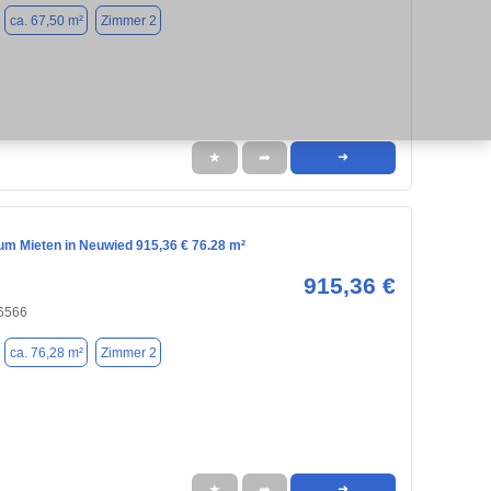
ca. 67,50 m²
Zimmer 2
★
➦
➜
m Mieten in Neuwied 915,36 € 76.28 m²
915,36 €
6566
ca. 76,28 m²
Zimmer 2
★
➦
➜