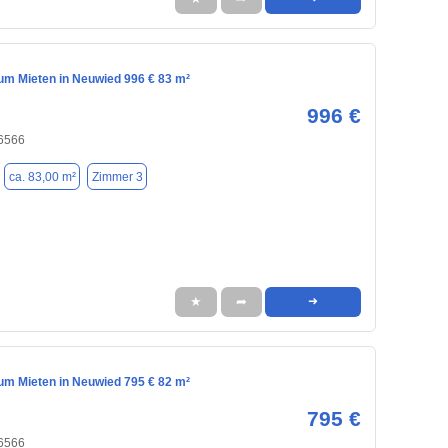
m Mieten in Neuwied 996 € 83 m²
996 €
6566
ca. 83,00 m²
Zimmer 3
★
➦
➜
m Mieten in Neuwied 795 € 82 m²
795 €
6566