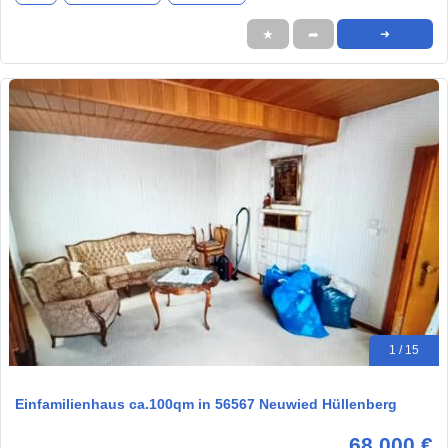
★
➦
➜
1 / 15
Einfamilienhaus ca.100qm in 56567 Neuwied Hüllenberg
68.000 €