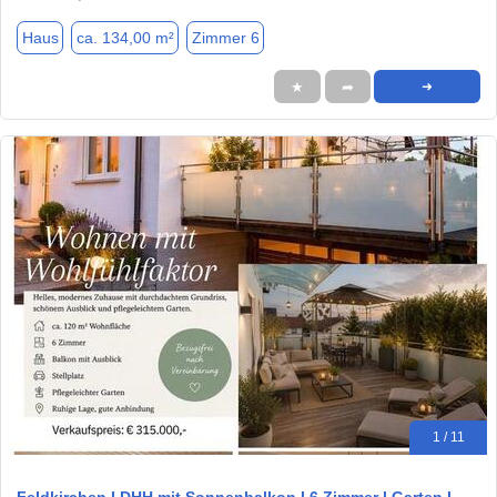
Haus
ca. 134,00 m²
Zimmer 6
★
➦
➜
1 / 11
Feldkirchen I DHH mit Sonnenbalkon I 6 Zimmer I Garten I