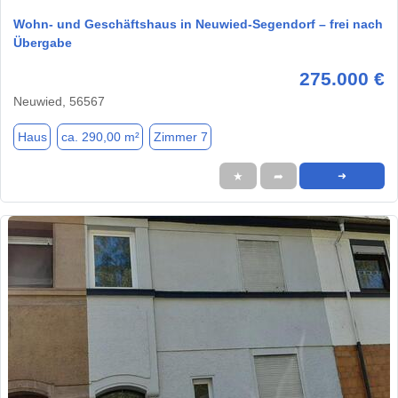
Wohn- und Geschäftshaus in Neuwied-Segendorf – frei nach
Übergabe
275.000 €
Neuwied, 56567
Haus
ca. 290,00 m²
Zimmer 7
★
➦
➜