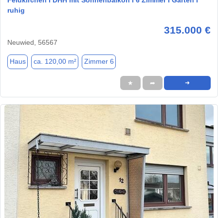
ruhig
315.000 €
Neuwied, 56567
Haus
ca. 120,00 m²
Zimmer 6
★
➦
➜