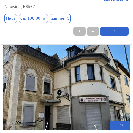
Neuwied, 56567
Haus
ca. 100,00 m²
Zimmer 3
★
➦
➜
1 / 7