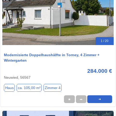
1 / 20
Modernisierte Doppelhaushälfte in Torney, 4 Zimmer +
Wintergarten
284.000 €
Neuwied, 56567
Haus
ca. 105,00 m²
Zimmer 4
★
➦
➜