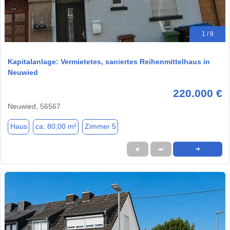
1 / 8
Kapitalanlage: Vermietetes, saniertes Reihenmittelhaus in
Neuwied
220.000 €
Neuwied, 56567
Haus
ca. 80,00 m²
Zimmer 5
★
➦
➜