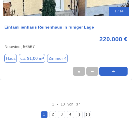
1 / 14
Einfamilienhaus Reihenhaus in ruhiger Lage
220.000 €
Neuwied, 56567
Haus
ca. 91,00 m²
Zimmer 4
★
➦
➜
1 - 10 von 37
1
2
3
4
❯
❯❯