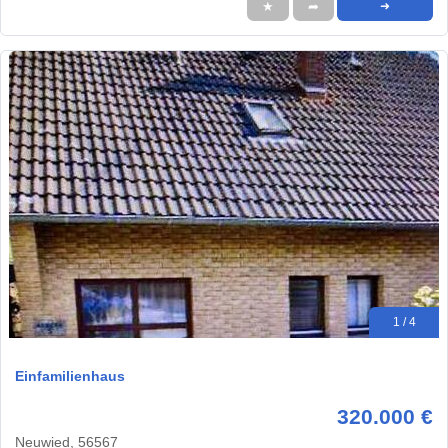
★
➦
➜
1 / 4
Einfamilienhaus
320.000 €
Neuwied, 56567