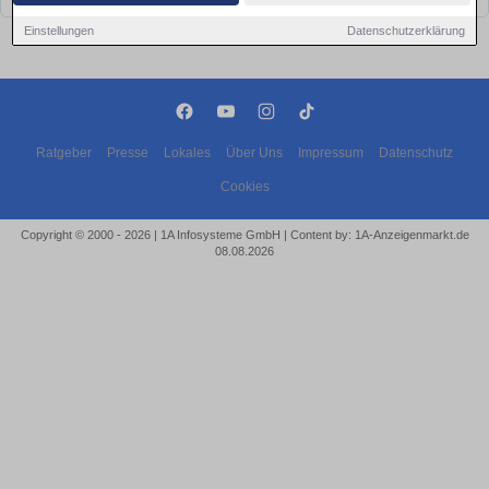
Einstellungen
Datenschutzerklärung
Ratgeber
Presse
Lokales
Über Uns
Impressum
Datenschutz
Cookies
Copyright © 2000 - 2026 | 1A Infosysteme GmbH | Content by: 1A-Anzeigenmarkt.de
08.08.2026