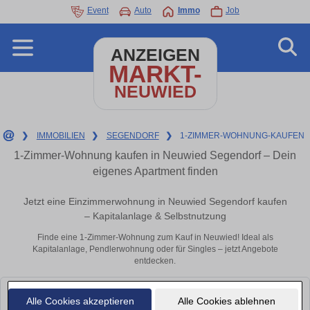
Event
Auto
Immo
Job
ANZEIGEN
MARKT-
NEUWIED
❯
IMMOBILIEN
❯
SEGENDORF
❯
1-ZIMMER-WOHNUNG-KAUFEN
1-Zimmer-Wohnung kaufen in Neuwied Segendorf – Dein
eigenes Apartment finden
Jetzt eine Einzimmerwohnung in Neuwied Segendorf kaufen
– Kapitalanlage & Selbstnutzung
Finde eine 1-Zimmer-Wohnung zum Kauf in Neuwied! Ideal als
Kapitalanlage, Pendlerwohnung oder für Singles – jetzt Angebote
entdecken.
Leider konnten wir derzeit keine passenden Objekte finden. Schauen Sie
Alle Cookies akzeptieren
Alle Cookies ablehnen
bald wieder vorbei!