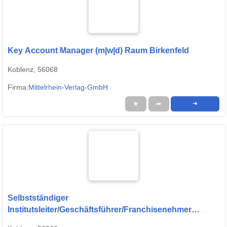
Key Account Manager (m|w|d) Raum Birkenfeld
Koblenz, 56068
Firma:
Mittelrhein-Verlag-GmbH
★
➦
➜
Selbstständiger
Institutsleiter/Geschäftsführer/Franchisenehmer
(m/w/d) als Standortleiter (m/w/d) im LOS-Verbund