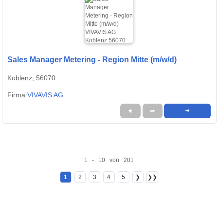
Sales Manager Metering - Region Mitte (m/w/d)
Koblenz, 56070
Firma:
VIVAVIS AG
★
➦
➜
1 - 10 von 201
1
2
3
4
5
❯
❯❯