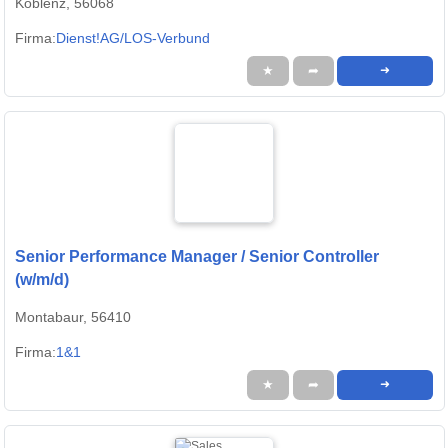
Koblenz, 56068
Firma:
Dienst!AG/LOS-Verbund
★
➦
➜
Senior Performance Manager / Senior Controller
(w/m/d)
Montabaur, 56410
Firma:
1&1
★
➦
➜