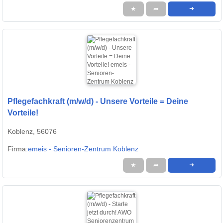
★
➦
➜
Pflegefachkraft (m/w/d) - Unsere Vorteile = Deine
Vorteile!
Koblenz, 56076
Firma:
emeis - Senioren-Zentrum Koblenz
★
➦
➜