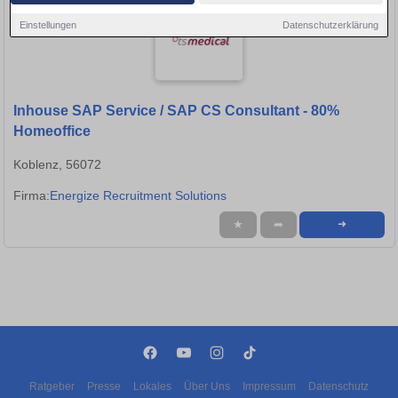
Einstellungen
Datenschutzerklärung
Inhouse SAP Service / SAP CS Consultant - 80%
Homeoffice
Koblenz, 56072
Firma:
Energize Recruitment Solutions
★
➦
➜
Ratgeber
Presse
Lokales
Über Uns
Impressum
Datenschutz