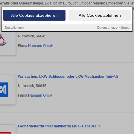
kräfte oder Quereinsteiger. Egal ob im Büro, vor Ort oder remote: Entdecken Sie j
auf passende Mechaniker-Stellen 
Alle Cookies akzeptieren
Alle Cookies ablehnen
LKW-Schlosser oder LKW-Mechaniker (m/w/d)
Einstellungen
Datenschutzerklärung
Nickenich, 56645
Firma:
Hamann GmbH
Wir suchen: LKW-Schlosser oder LKW-Mechaniker (m/w/d)
Nickenich, 56645
Firma:
Hamann GmbH
Facharbeiter:in / Mechaniker:in als Gleisbauer:in