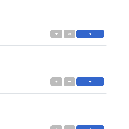
★
➦
➜
★
➦
➜