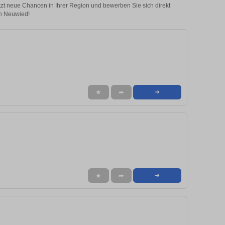
etzt neue Chancen in Ihrer Region und bewerben Sie sich direkt
in Neuwied!
★
➦
➜
★
➦
➜