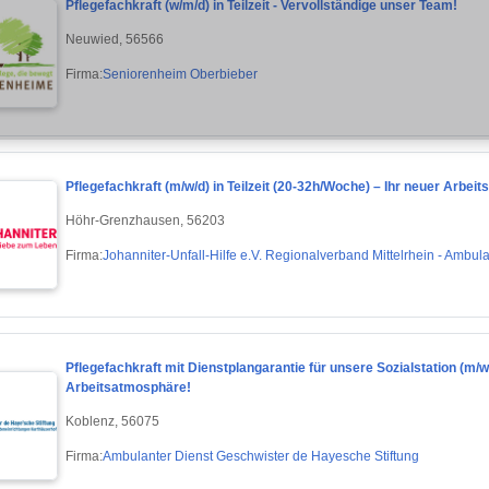
Pflegefachkraft (w/m/d) in Teilzeit - Vervollständige unser Team!
Neuwied, 56566
Firma:
Seniorenheim Oberbieber
Pflegefachkraft (m/w/d) in Teilzeit (20-32h/Woche) – Ihr neuer Arbei
Höhr-Grenzhausen, 56203
Firma:
Johanniter-Unfall-Hilfe e.V. Regionalverband Mittelrhein - Ambu
Pflegefachkraft mit Dienstplangarantie für unsere Sozialstation (m/w/d
Arbeitsatmosphäre!
Koblenz, 56075
Firma:
Ambulanter Dienst Geschwister de Hayesche Stiftung