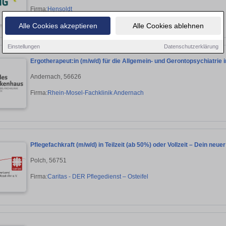
Firma:
Hensoldt
Alle Cookies akzeptieren
Alle Cookies ablehnen
Einstellungen
Datenschutzerklärung
Ergotherapeut:in (m/w/d) für die Allgemein- und Gerontopsychiatrie i
Andernach, 56626
Firma:
Rhein-Mosel-Fachklinik Andernach
Pflegefachkraft (m/w/d) in Teilzeit (ab 50%) oder Vollzeit – Dein neu
Polch, 56751
Firma:
Caritas - DER Pflegedienst – Osteifel