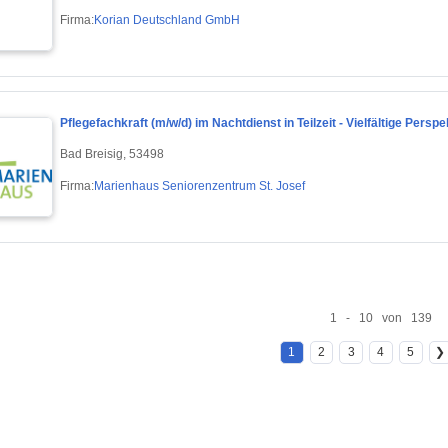
Firma:
Korian Deutschland GmbH
Pflegefachkraft (m/w/d) im Nachtdienst in Teilzeit - Vielfältige Per
Bad Breisig, 53498
Firma:
Marienhaus Seniorenzentrum St. Josef
1 - 10 von 139
1
2
3
4
5
❯