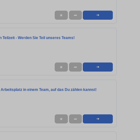
★
➦
➜
n Teilzeit - Werden Sie Teil unseres Teams!
★
➦
➜
er Arbeitsplatz in einem Team, auf das Du zählen kannst!
★
➦
➜