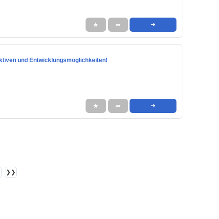
★
➦
➜
spektiven und Entwicklungsmöglichkeiten!
★
➦
➜
❯❯