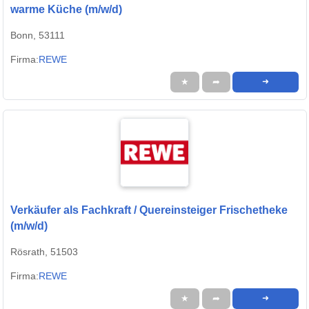
warme Küche (m/w/d)
Bonn, 53111
Firma:
REWE
★
➦
➜
Verkäufer als Fachkraft / Quereinsteiger Frischetheke
(m/w/d)
Rösrath, 51503
Firma:
REWE
★
➦
➜