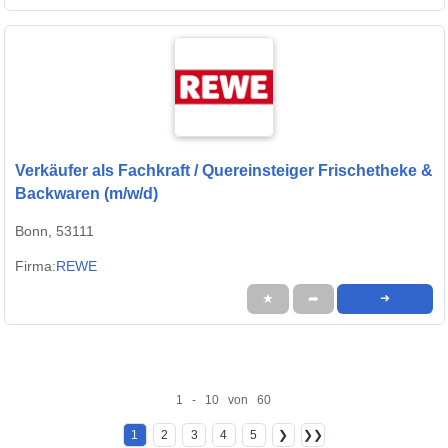
Verkäufer als Fachkraft / Quereinsteiger Frischetheke &
Backwaren (m/w/d)
Bonn, 53111
Firma:
REWE
★
➦
➜
1 - 10 von 60
1
2
3
4
5
❯
❯❯