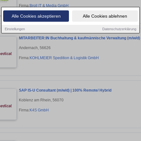
Firma:
Broll IT & Media GmbH
Alle Cookies akzeptieren
Alle Cookies ablehnen
Einstellungen
Datenschutzerklärung
MITARBEITER:IN Buchhaltung & kaufmännische Verwaltung (m/w/d) Te
Andernach, 56626
Firma:
KOHLMEIER Spedition & Logistik GmbH
SAP IS-U Consultant (m/w/d) | 100% Remote/ Hybrid
Koblenz am Rhein, 56070
Firma:
K4S GmbH