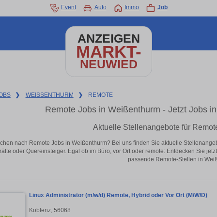
Event
Auto
Immo
Job
ANZEIGEN
MARKT-
NEUWIED
OBS
❯
WEISSENTHURM
❯
REMOTE
Remote Jobs in Weißenthurm - Jetzt Jobs in 
Aktuelle Stellenangebote für Remo
chen nach Remote Jobs in Weißenthurm? Bei uns finden Sie aktuelle Stellenangebote 
äfte oder Quereinsteiger. Egal ob im Büro, vor Ort oder remote: Entdecken Sie jet
passende Remote-Stellen in Wei
Linux Administrator (m/w/d) Remote, Hybrid oder Vor Ort (M/W/D)
Koblenz, 56068