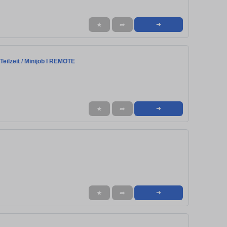
★
➦
➜
ilzeit / Minijob I REMOTE
★
➦
➜
★
➦
➜