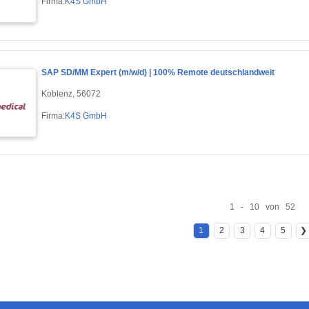
Firma:
K4S GmbH
SAP SD/MM Expert (m/w/d) | 100% Remote deutschlandweit
Koblenz, 56072
Firma:
K4S GmbH
1 - 10 von 52
1
2
3
4
5
❯