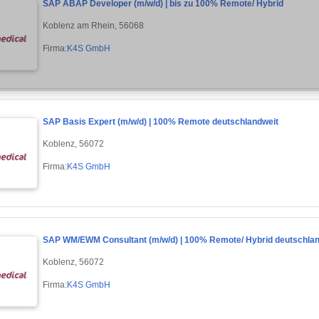
SAP ABAP Developer (m/w/d) | bis zu 100% Remote/ Hybrid
Koblenz am Rhein, 56068
Firma:
K4S GmbH
SAP Basis Expert (m/w/d) | 100% Remote deutschlandweit
Koblenz, 56072
Firma:
K4S GmbH
SAP WM/EWM Consultant (m/w/d) | 100% Remote/ Hybrid deutschlan
Koblenz, 56072
Firma:
K4S GmbH