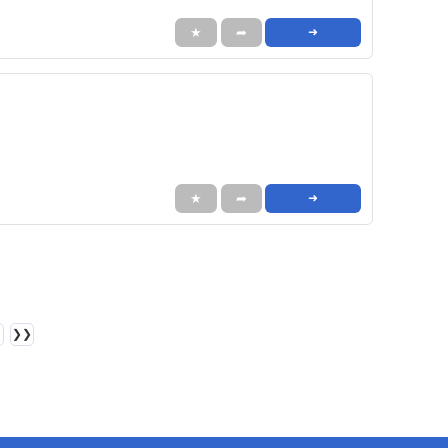
★
➦
➜
★
➦
➜
❯❯