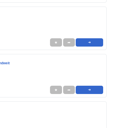
★
➦
➜
ndweit
★
➦
➜