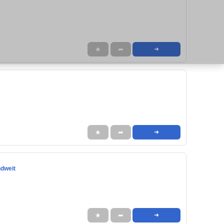
★
➦
➜
★
➦
➜
dweit
★
➦
➜