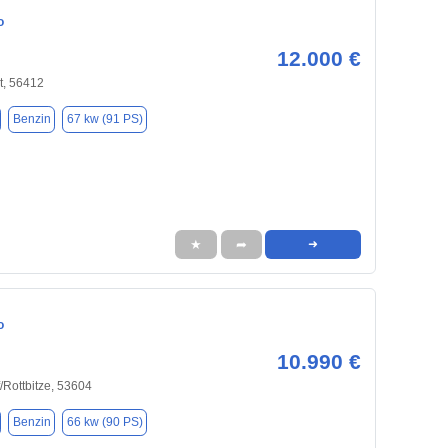
o
12.000 €
t, 56412
Benzin
67 kw (91 PS)
★
➦
➜
o
10.990 €
Rottbitze, 53604
Benzin
66 kw (90 PS)