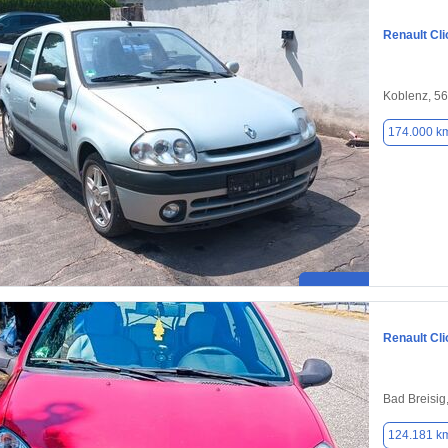
Renault Cli
Koblenz, 5
174.000 k
Renault Cli
Bad Breisig
124.181 k