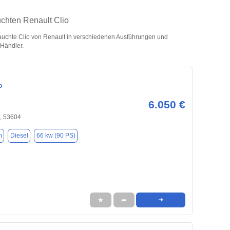
chten Renault Clio
uchte Clio von Renault in verschiedenen Ausführungen und
 Händler.
o
6.050 €
, 53604
m
Diesel
66 kw (90 PS)
★
➦
➜