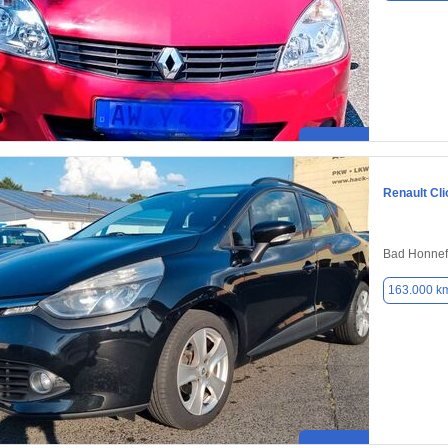
Renault Cli
Bad Honnef/
163.000 k