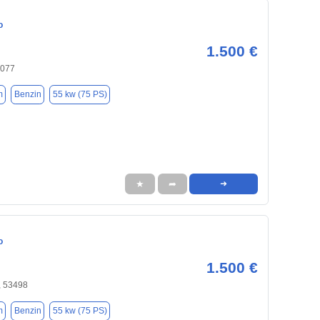
o
1.500 €
6077
m
Benzin
55 kw (75 PS)
★
➦
➜
o
1.500 €
, 53498
m
Benzin
55 kw (75 PS)