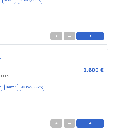
Benzin
53 kw (72 PS)
★
➦
➜
o
1.600 €
 56659
m
Benzin
48 kw (65 PS)
★
➦
➜