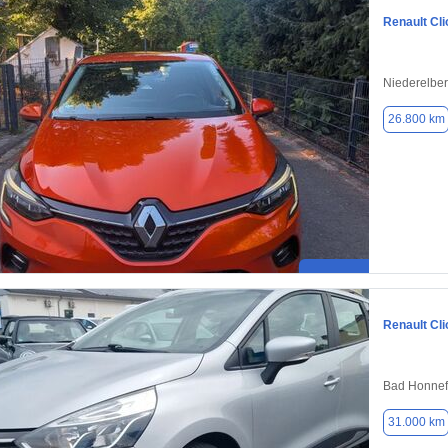
Renault Cli
Niederelber
26.800 km
Renault Cli
Bad Honnef/
31.000 km