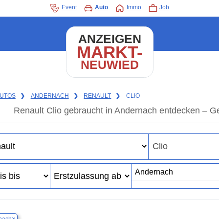
Event
Auto
Immo
Job
ANZEIGEN
MARKT-
NEUWIED
UTOS
❯
ANDERNACH
❯
RENAULT
❯
CLIO
Renault Clio gebraucht in Andernach entdecken – G
×