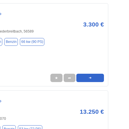
o
3.300 €
ederbreitbach, 56589
m
Benzin
66 kw (90 PS)
★
➦
➜
o
13.250 €
6070