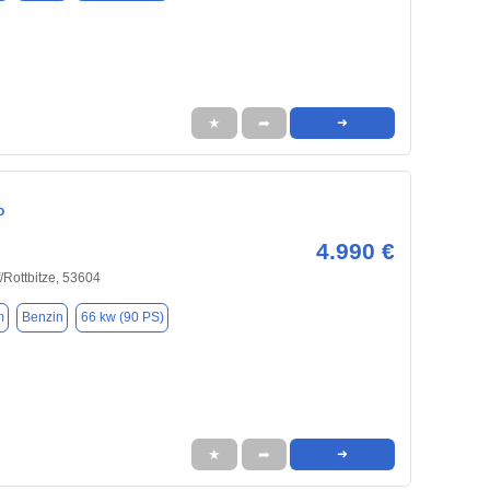
★
➦
➜
o
4.990 €
Rottbitze, 53604
m
Benzin
66 kw (90 PS)
★
➦
➜