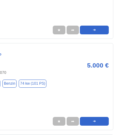
★
➦
➜
o
5.000 €
6070
Benzin
74 kw (101 PS)
★
➦
➜