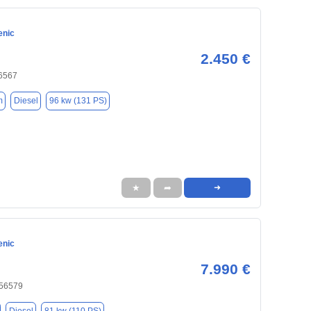
enic
2.450 €
6567
m
Diesel
96 kw (131 PS)
★
➦
➜
enic
7.990 €
 56579