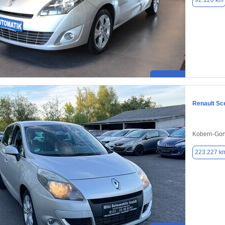
92.120 km
Renault Sc
Kobern-Gon
223.227 k