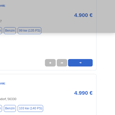
enic
4.900 €
37
m
Benzin
99 kw (135 PS)
★
➦
➜
enic
4.990 €
dorf, 56330
m
Benzin
103 kw (140 PS)