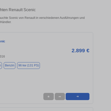
chten Renault Scenic
uchte Scenic von Renault in verschiedenen Ausführungen und
 Händler.
enic
2.899 €
6316
m
Benzin
96 kw (131 PS)
★
➦
➜