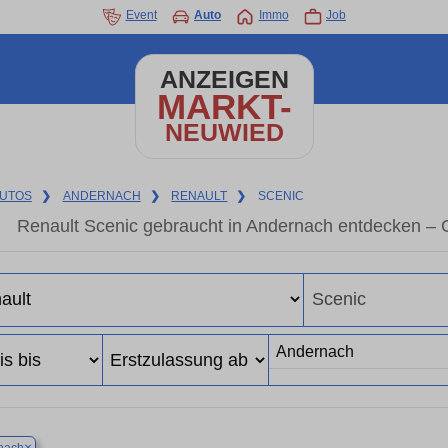
Event
Auto
Immo
Job
ANZEIGEN
MARKT-
NEUWIED
UTOS
❯
ANDERNACH
❯
RENAULT
❯
SCENIC
Renault Scenic gebraucht in Andernach entdecken – 
×