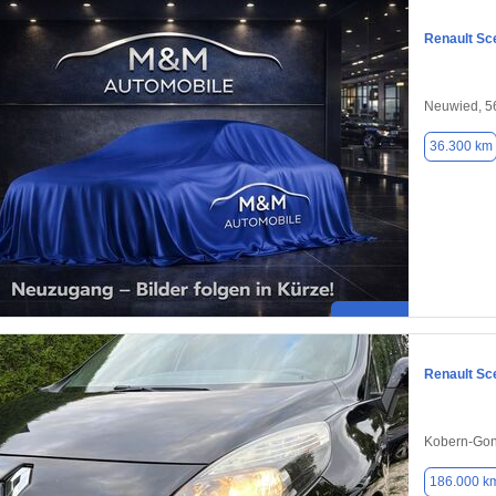
Renault Sc
Neuwied, 5
36.300 km
Renault Sc
Kobern-Gon
186.000 k