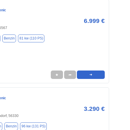
enic
6.999 €
6567
Benzin
81 kw (110 PS)
★
➦
➜
enic
3.290 €
dorf, 56330
m
Benzin
96 kw (131 PS)