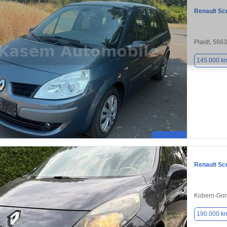
Renault Sc
Plaidt, 566
145.000 k
Renault Sc
Kobern-Gon
190.000 k