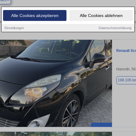
nach
Finden Sie in Andernach Ihren gebrau
Alle Cookies akzeptieren
Alle Cookies ablehnen
en Sie in Andernach einen Renault Scenic Gebrauchtwagen? Entdecken Sie gebra
Preisklassen von privat und vom
Einstellungen
Datenschutzerklärung
Renault Sc
Hanroth, 5
198.106 k