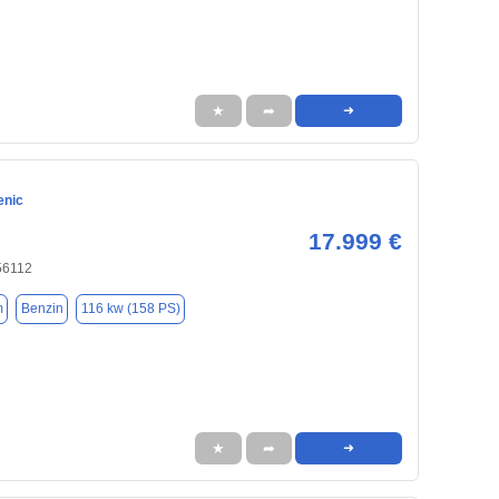
★
➦
➜
enic
17.999 €
56112
m
Benzin
116 kw (158 PS)
★
➦
➜