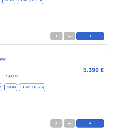
Diesel
81 kw (110 PS)
★
➦
➜
enic
5.399 €
dorf, 56330
m
Diesel
81 kw (110 PS)
★
➦
➜