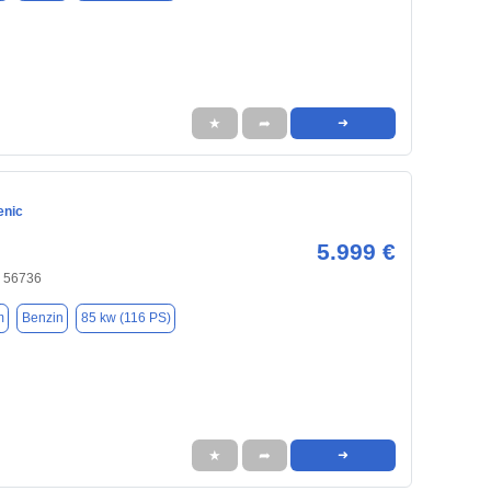
★
➦
➜
enic
5.999 €
, 56736
m
Benzin
85 kw (116 PS)
★
➦
➜