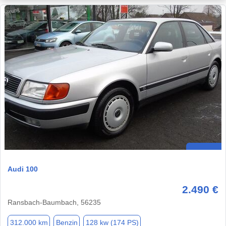
Audi 100
2.490 €
Ransbach-Baumbach, 56235
312.000 km
Benzin
128 kw (174 PS)