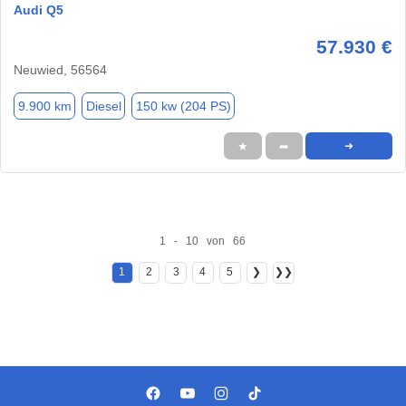
Audi Q5
57.930 €
Neuwied, 56564
9.900 km
Diesel
150 kw (204 PS)
★
➦
➜
1 - 10 von 66
1
2
3
4
5
❯
❯❯