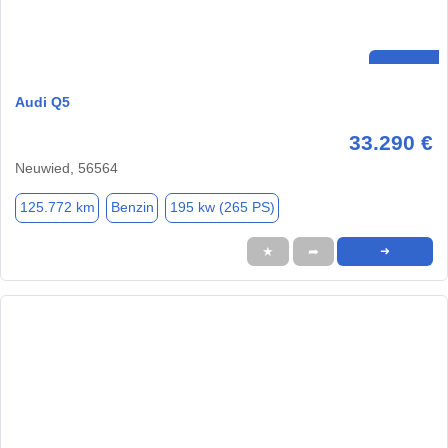
Audi Q5
33.290 €
Neuwied, 56564
125.772 km
Benzin
195 kw (265 PS)
★
➦
➜