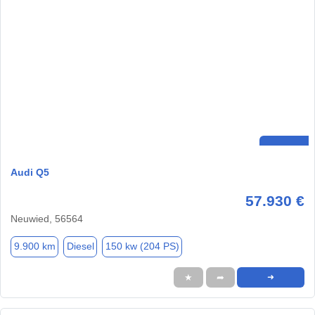
Audi Q5
57.930 €
Neuwied, 56564
9.900 km
Diesel
150 kw (204 PS)
★
➦
➜