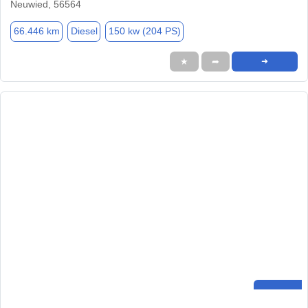
Neuwied, 56564
66.446 km
Diesel
150 kw (204 PS)
★
➦
➜