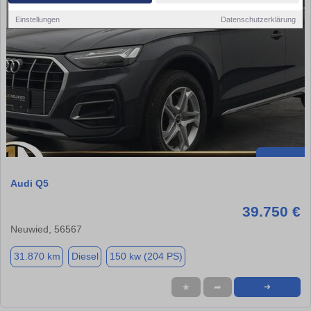
Einstellungen
Datenschutzerklärung
Audi Q5
39.750 €
Neuwied, 56567
31.870 km
Diesel
150 kw (204 PS)
★
➦
➜