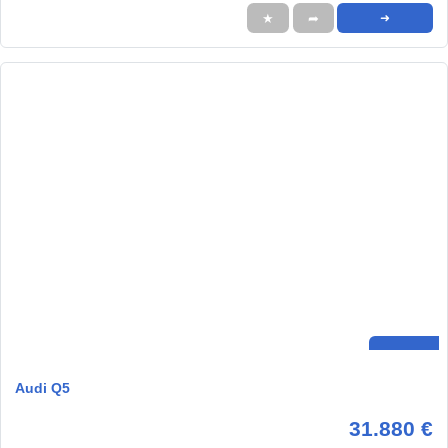
★
➦
➜
Audi Q5
31.880 €