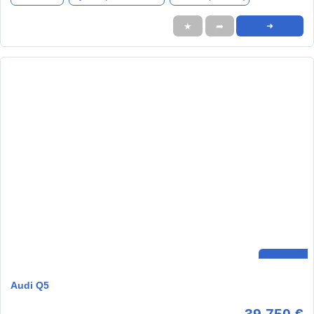
★
➦
➜
Audi Q5
39.750 €