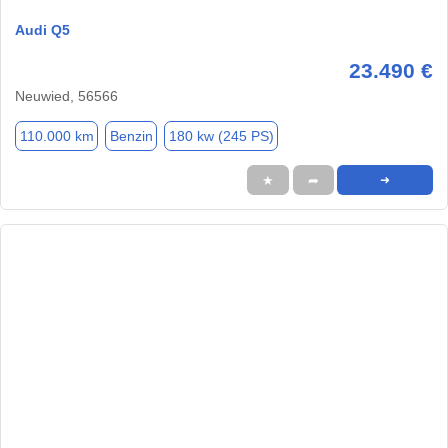
Audi Q5
23.490 €
Neuwied, 56566
110.000 km
Benzin
180 kw (245 PS)
★
➦
➜