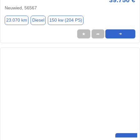
Neuwied, 56567
23.070 km
Diesel
150 kw (204 PS)
★
➦
➜