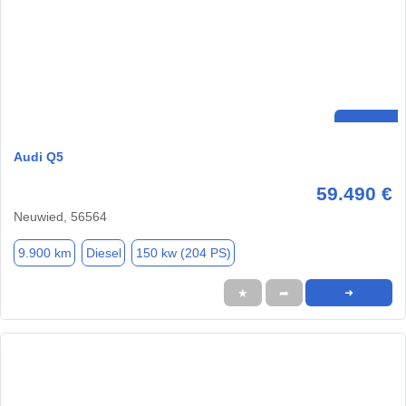
Audi Q5
59.490 €
Neuwied, 56564
9.900 km
Diesel
150 kw (204 PS)
★
➦
➜