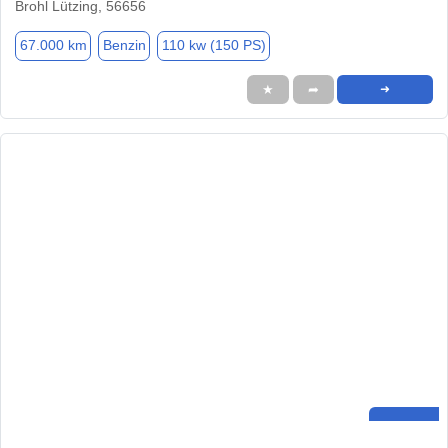
Brohl Lützing, 56656
67.000 km
Benzin
110 kw (150 PS)
★
➦
➜