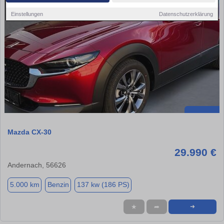
Einstellungen
Datenschutzerklärung
Mazda CX-30
29.990 €
Andernach, 56626
5.000 km
Benzin
137 kw (186 PS)
★
➦
➜