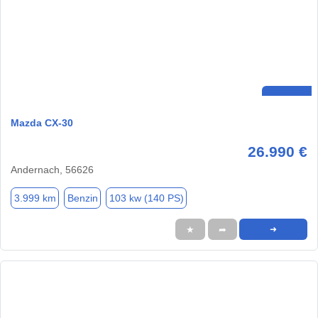
Mazda CX-30
26.990 €
Andernach, 56626
3.999 km
Benzin
103 kw (140 PS)
★
➦
➜