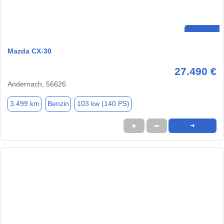
Mazda CX-30
27.490 €
Andernach, 56626
3.499 km
Benzin
103 kw (140 PS)
★
➦
➜