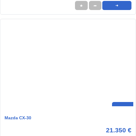
★
➦
➜
Mazda CX-30
21.350 €