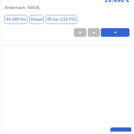
Andernach, 56626
44.499 km
Diesel
85 kw (116 PS)
★
➦
➜