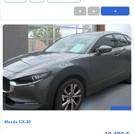
★
➦
➜
Mazda CX-30
19.490 €