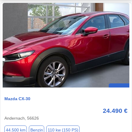
Mazda CX-30
24.490 €
Andernach, 56626
44.500 km
Benzin
110 kw (150 PS)