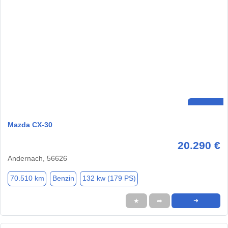
Mazda CX-30
20.290 €
Andernach, 56626
70.510 km
Benzin
132 kw (179 PS)
★
➦
➜