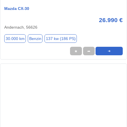
Mazda CX-30
26.990 €
Andernach, 56626
30.000 km
Benzin
137 kw (186 PS)
★
➦
➜