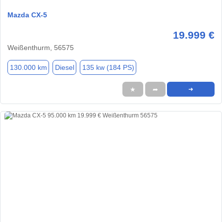
Mazda CX-5
19.999 €
Weißenthurm, 56575
130.000 km
Diesel
135 kw (184 PS)
★
➦
➜