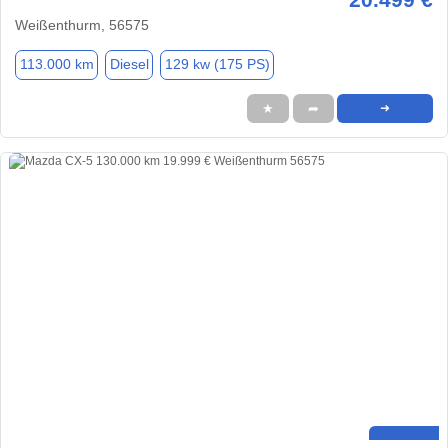
Weißenthurm, 56575
113.000 km
Diesel
129 kw (175 PS)
★
➦
➜