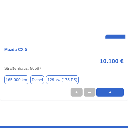
Mazda CX-5
10.100 €
Straßenhaus, 56587
165.000 km
Diesel
129 kw (175 PS)
★
➦
➜