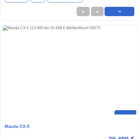
★
➦
➜
Mazda CX-5
20.499 €