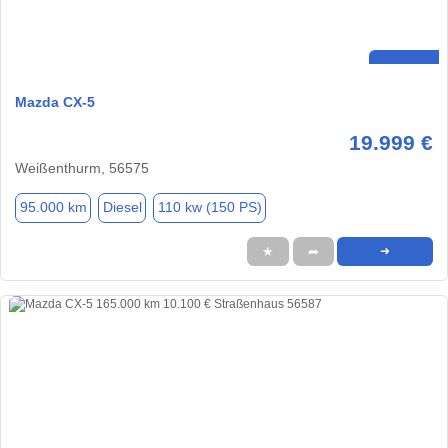
Mazda CX-5
19.999 €
Weißenthurm, 56575
95.000 km
Diesel
110 kw (150 PS)
★
➦
➜