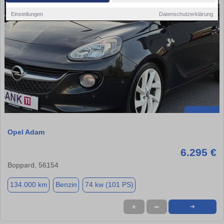
Einstellungen
Datenschutzerklärung
Opel Adam
6.295 €
Boppard, 56154
134.000 km
Benzin
74 kw (101 PS)
★
➦
➜