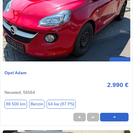
Opel Adam
2.990 €
Neuwied, 56564
88.500 km
Benzin
64 kw (87 PS)
★
➦
➜