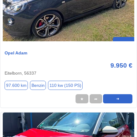
Opel Adam
9.950 €
Eitelborn, 56337
97.600 km
Benzin
110 kw (150 PS)
★
➦
➜