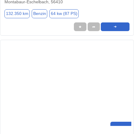
Montabaur-Eschelbach, 56410
132.350 km
Benzin
64 kw (87 PS)
★
➦
➜