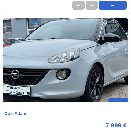
★
➦
➜
Opel Adam
7.999 €