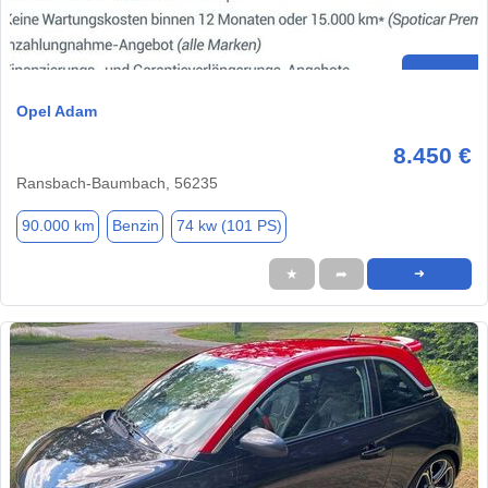
Opel Adam
8.450 €
Ransbach-Baumbach, 56235
90.000 km
Benzin
74 kw (101 PS)
★
➦
➜