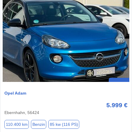
Opel Adam
5.999 €
Ebernhahn, 56424
110.400 km
Benzin
85 kw (116 PS)