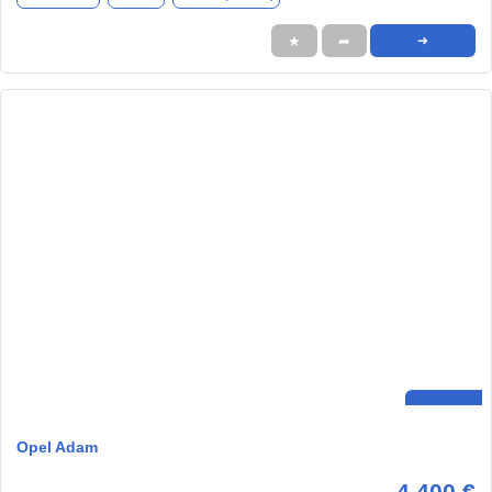
★
➦
➜
Opel Adam
4.400 €