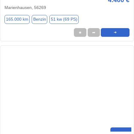
Marienhausen, 56269
165.000 km
Benzin
51 kw (69 PS)
★
➦
➜