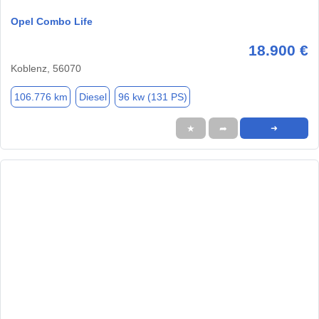
Opel Combo Life
18.900 €
Koblenz, 56070
106.776 km
Diesel
96 kw (131 PS)
★
➦
➜