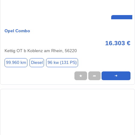
Opel Combo
16.303 €
Kettig OT b Koblenz am Rhein, 56220
99.960 km
Diesel
96 kw (131 PS)
★
➦
➜