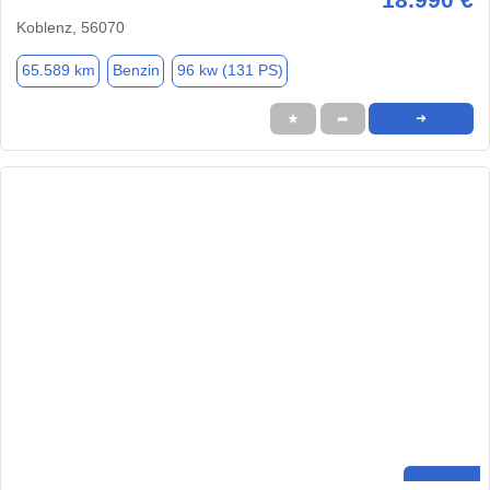
Koblenz, 56070
65.589 km
Benzin
96 kw (131 PS)
★
➦
➜