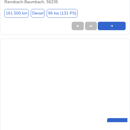
Ransbach-Baumbach, 56235
161.500 km
Diesel
96 kw (131 PS)
★
➦
➜