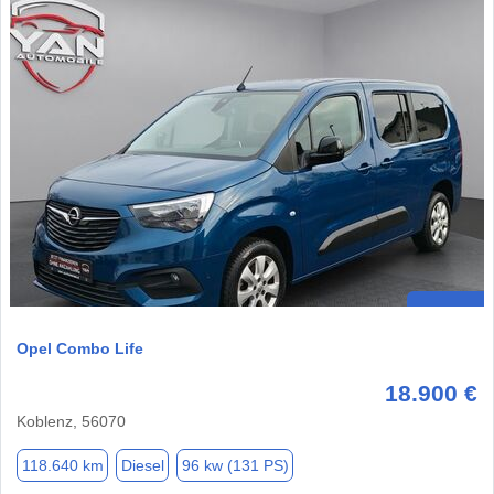
Opel Combo Life
18.900 €
Koblenz, 56070
118.640 km
Diesel
96 kw (131 PS)