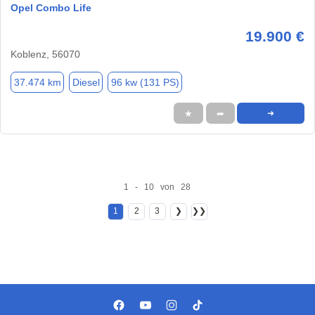
Opel Combo Life
19.900 €
Koblenz, 56070
37.474 km
Diesel
96 kw (131 PS)
★
➦
➜
1 - 10 von 28
1
2
3
❯
❯❯