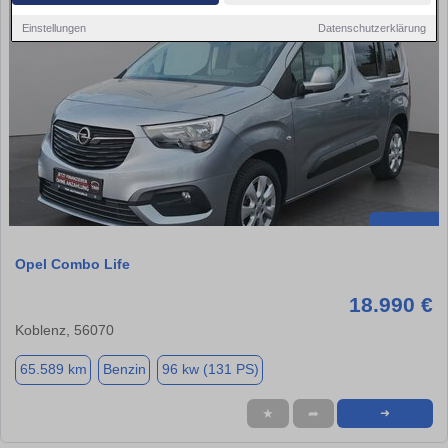
Einstellungen
Datenschutzerklärung
Opel Combo Life
18.990 €
Koblenz, 56070
65.589 km
Benzin
96 kw (131 PS)
★
➦
➜