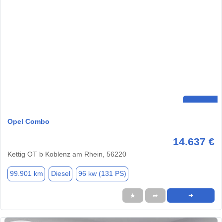
Opel Combo
14.637 €
Kettig OT b Koblenz am Rhein, 56220
99.901 km
Diesel
96 kw (131 PS)
★
➦
➜