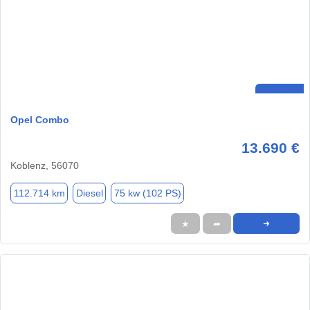
Opel Combo
13.690 €
Koblenz, 56070
112.714 km
Diesel
75 kw (102 PS)
★
➦
➜