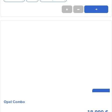
★
➦
➜
Opel Combo
18.990 €