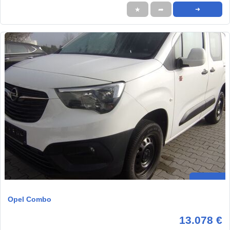
★
➦
➜
Opel Combo
13.078 €