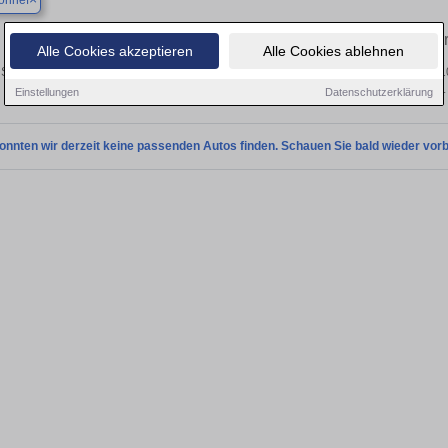
onnef
Finden Sie in Bad Honnef Ihren geb
Alle Cookies akzeptieren
Alle Cookies ablehnen
Sie in Bad Honnef einen Audi 100 Gebrauchtwagen? Entdecken Sie gebrauchte 10
privat und vom Händler.
Einstellungen
Datenschutzerklärung
onnten wir derzeit keine passenden Autos finden. Schauen Sie bald wieder vorb