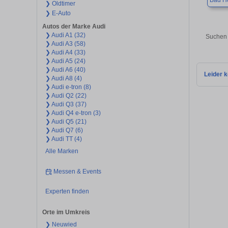
Bad H
❯ Oldtimer
❯ E-Auto
Autos der Marke Audi
❯ Audi A1 (32)
Suchen 
❯ Audi A3 (58)
❯ Audi A4 (33)
❯ Audi A5 (24)
❯ Audi A6 (40)
Leider k
❯ Audi A8 (4)
❯ Audi e-tron (8)
❯ Audi Q2 (22)
❯ Audi Q3 (37)
❯ Audi Q4 e-tron (3)
❯ Audi Q5 (21)
❯ Audi Q7 (6)
❯ Audi TT (4)
Alle Marken
Messen & Events
Experten finden
Orte im Umkreis
❯ Neuwied