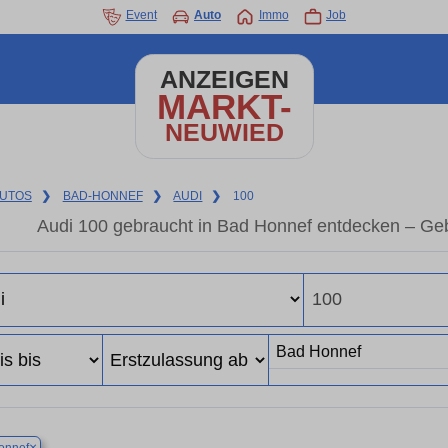
Event
Auto
Immo
Job
ANZEIGEN
MARKT-
NEUWIED
UTOS
❯
BAD-HONNEF
❯
AUDI
❯
100
Audi 100 gebraucht in Bad Honnef entdecken – Ge
×