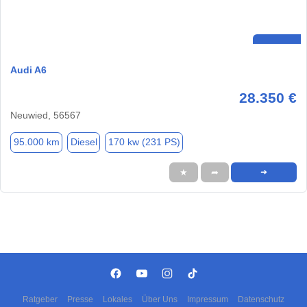
Audi A6
28.350 €
Neuwied, 56567
95.000 km
Diesel
170 kw (231 PS)
★
➦
➜
Ratgeber
Presse
Lokales
Über Uns
Impressum
Datenschutz