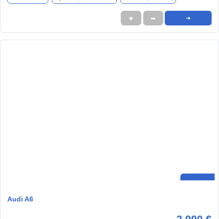
★
➦
➜
Audi A6
2.990 €