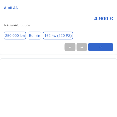
Audi A6
4.900 €
Neuwied, 56567
250.000 km
Benzin
162 kw (220 PS)
★
➦
➜