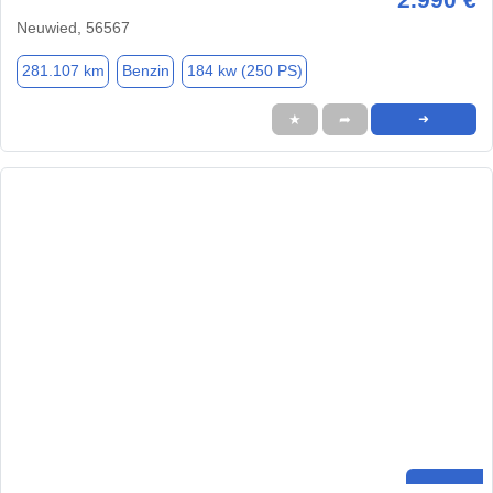
Neuwied, 56567
281.107 km
Benzin
184 kw (250 PS)
★
➦
➜