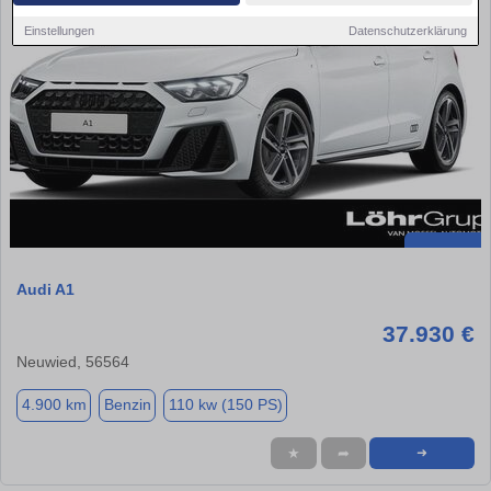
Einstellungen
Datenschutzerklärung
Audi A1
37.930 €
Neuwied, 56564
4.900 km
Benzin
110 kw (150 PS)
★
➦
➜