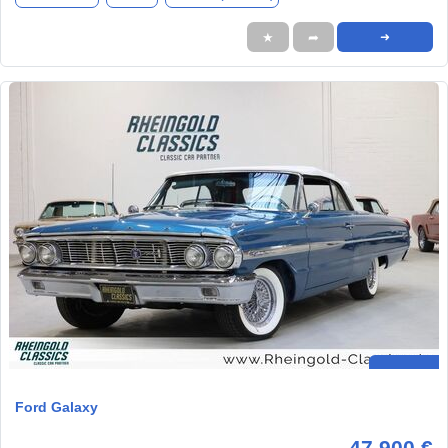
★
➦
➜
Ford Galaxy
47.900 €