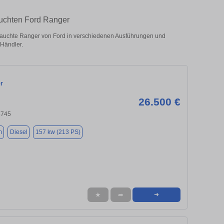
auchten Ford Ranger
auchte Ranger von Ford in verschiedenen Ausführungen und
 Händler.
r
26.500 €
6745
m
Diesel
157 kw (213 PS)
★
➦
➜