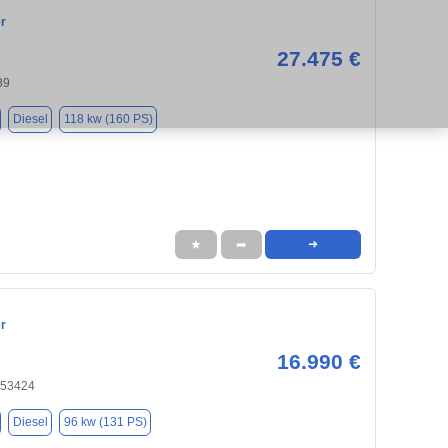
r
27.475 €
89
Diesel
118 kw (160 PS)
★
➦
➜
r
16.990 €
 53424
Diesel
96 kw (131 PS)