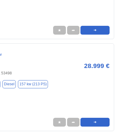
★
➦
➜
r
28.999 €
, 53498
Diesel
157 kw (213 PS)
★
➦
➜