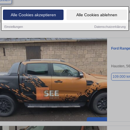
onnef
Finden Sie in Bad Honnef Ihren gebr
Alle Cookies akzeptieren
Alle Cookies ablehnen
chen Sie in Bad Honnef einen Ford Ranger Gebrauchtwagen? Entdecken Sie gebr
Preisklassen von privat und vom
Einstellungen
Datenschutzerklärung
Ford Range
Hausten, 5
109.000 k