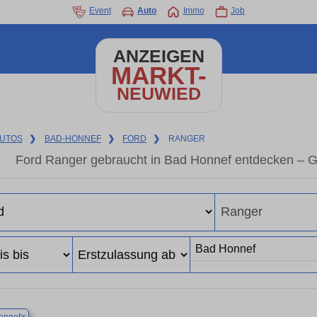
Event
Auto
Immo
Job
ANZEIGEN
MARKT-
NEUWIED
UTOS
❯
BAD-HONNEF
❯
FORD
❯
RANGER
Ford Ranger gebraucht in Bad Honnef entdecken – G
×