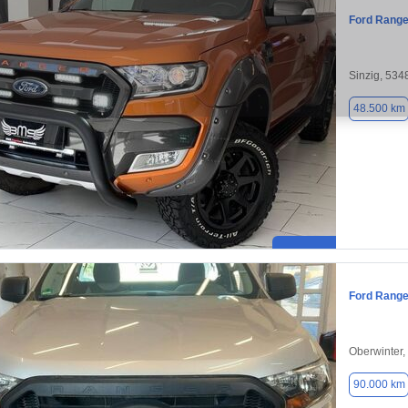
Ford Range
Sinzig, 534
48.500 km
Ford Range
Oberwinter,
90.000 km