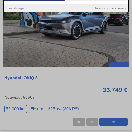
Einstellungen
Datenschutzerklärung
Hyundai IONIQ 5
33.749 €
Neuwied, 56567
52.000 km
Elektro
225 kw (306 PS)
★
➦
➜