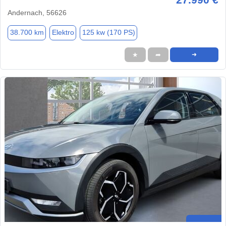
Andernach, 56626
38.700 km
Elektro
125 kw (170 PS)
★
➦
➜