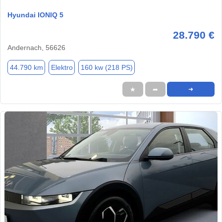
Hyundai IONIQ 5
28.790 €
Andernach, 56626
44.790 km
Elektro
160 kw (218 PS)
★
➦
➜