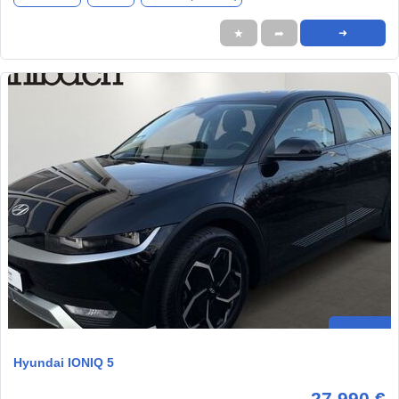
★
➦
➜
Hyundai IONIQ 5
27.990 €