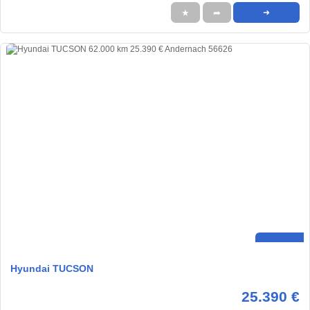
★
➦
➜
Hyundai TUCSON
25.390 €