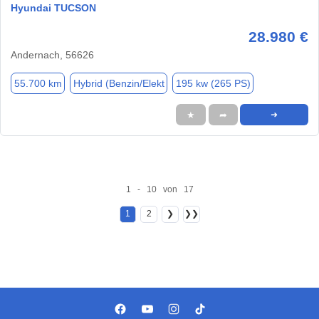
Hyundai TUCSON
28.980 €
Andernach, 56626
55.700 km
Hybrid (Benzin/Elekt
195 kw (265 PS)
★
➦
➜
1 - 10 von 17
1
2
❯
❯❯