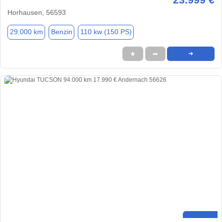
Horhausen, 56593
29.000 km
Benzin
110 kw (150 PS)
★
➦
➜