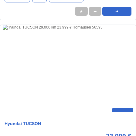
★
➦
➜
Hyundai TUCSON
23.999 €