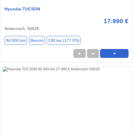
Hyundai TUCSON
17.990 €
Andernach, 56626
94.000 km
Benzin
130 kw (177 PS)
★
➦
➜