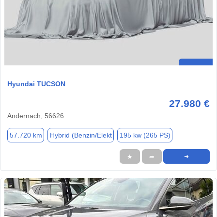
Hyundai TUCSON
27.980 €
Andernach, 56626
57.720 km
Hybrid (Benzin/Elekt
195 kw (265 PS)
★
➦
➜