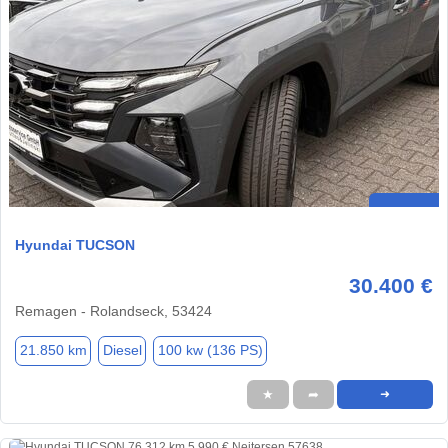
Hyundai TUCSON
30.400 €
Remagen - Rolandseck, 53424
21.850 km
Diesel
100 kw (136 PS)
★
➦
➜