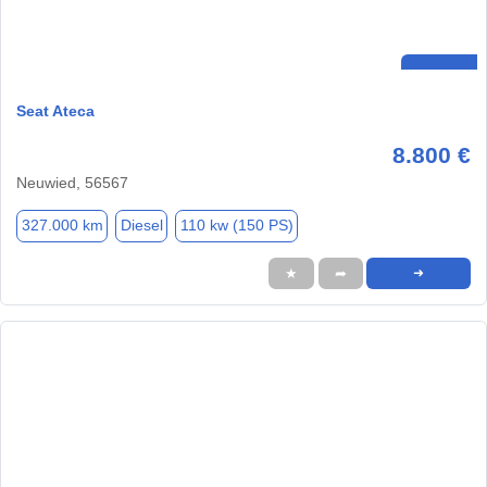
Seat Ateca
8.800 €
Neuwied, 56567
327.000 km
Diesel
110 kw (150 PS)
★
➦
➜