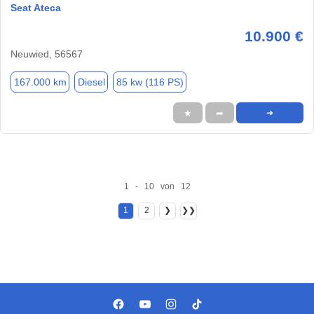
Seat Ateca
10.900 €
Neuwied, 56567
167.000 km
Diesel
85 kw (116 PS)
★
➦
➜
1 - 10 von 12
1
2
❯
❯❯