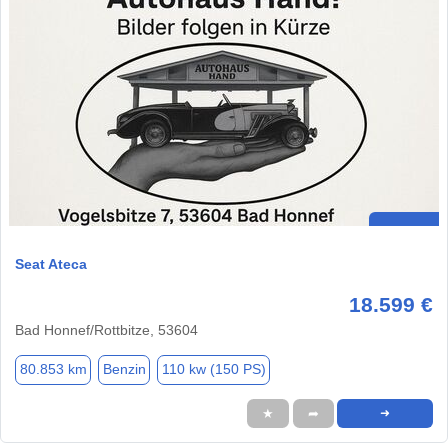
Seat Ateca
18.599 €
Bad Honnef/Rottbitze, 53604
80.853 km
Benzin
110 kw (150 PS)
★
➦
➜