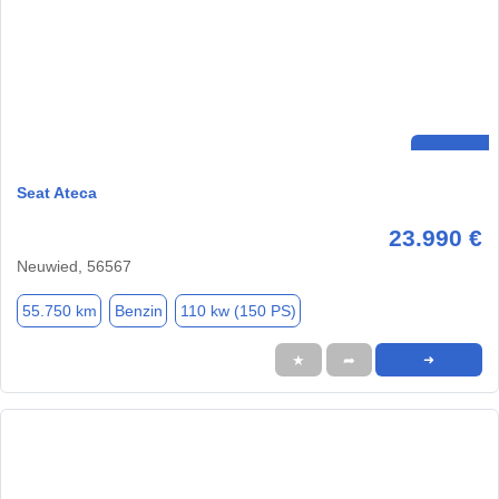
Seat Ateca
23.990 €
Neuwied, 56567
55.750 km
Benzin
110 kw (150 PS)
★
➦
➜