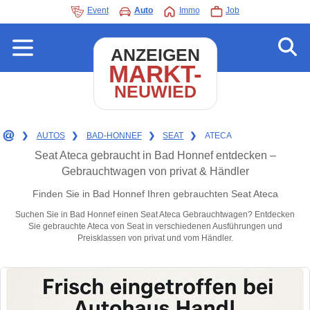
Event
Auto
Immo
Job
ANZEIGEN
MARKT-
NEUWIED
❯
AUTOS
❯
BAD-HONNEF
❯
SEAT
❯
ATECA
Seat Ateca gebraucht in Bad Honnef entdecken –
Gebrauchtwagen von privat & Händler
Finden Sie in Bad Honnef Ihren gebrauchten Seat Ateca
Suchen Sie in Bad Honnef einen Seat Ateca Gebrauchtwagen? Entdecken
Sie gebrauchte Ateca von Seat in verschiedenen Ausführungen und
Preisklassen von privat und vom Händler.