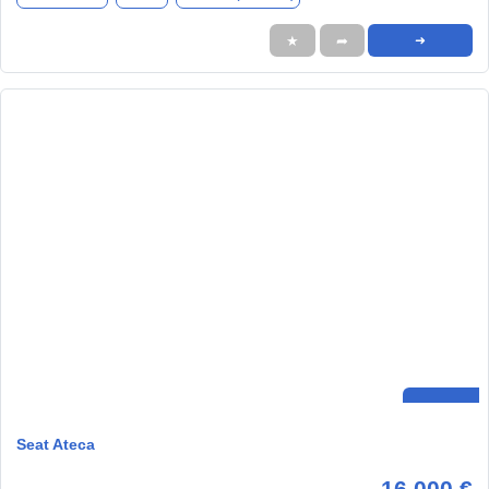
★
➦
➜
Seat Ateca
16.000 €