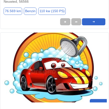
Neuwied, 56566
76.569 km
Benzin
110 kw (150 PS)
★
➦
➜