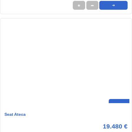
★
➦
➜
Seat Ateca
19.480 €