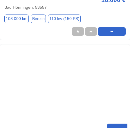
Bad Hönningen, 53557
108.000 km
Benzin
110 kw (150 PS)
★
➦
➜