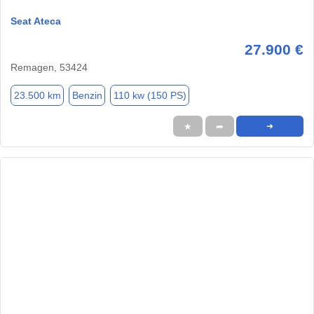
Seat Ateca
27.900 €
Remagen, 53424
23.500 km
Benzin
110 kw (150 PS)
★
➦
➜