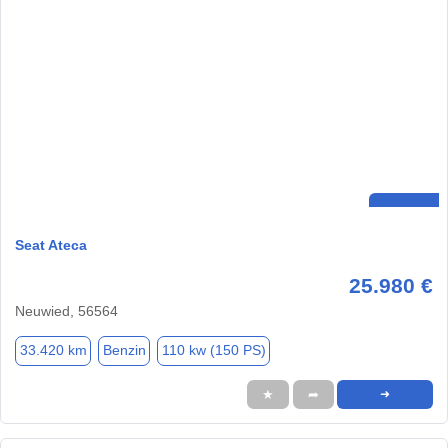
Seat Ateca
25.980 €
Neuwied, 56564
33.420 km
Benzin
110 kw (150 PS)
★
➦
➜