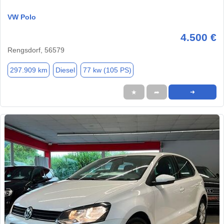
VW Polo
4.500 €
Rengsdorf, 56579
297.909 km
Diesel
77 kw (105 PS)
★
➦
➜