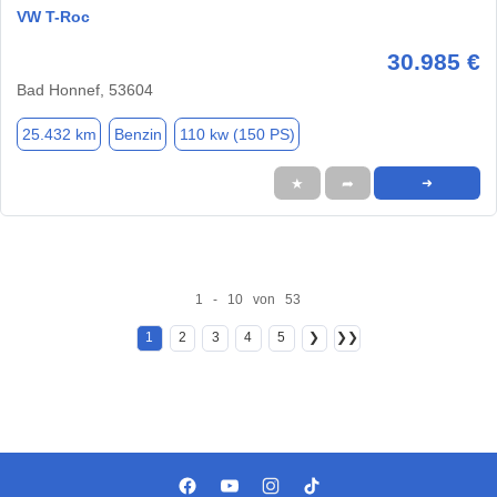
VW T-Roc
30.985 €
Bad Honnef, 53604
25.432 km
Benzin
110 kw (150 PS)
★
➦
➜
1 - 10 von 53
1
2
3
4
5
❯
❯❯