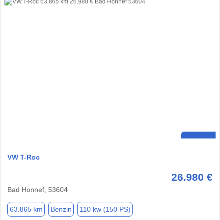
VW T-Roc
26.980 €
Bad Honnef, 53604
63.865 km
Benzin
110 kw (150 PS)