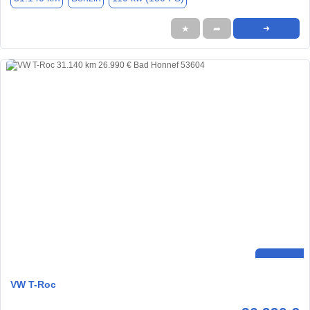
★
➦
➜
VW T-Roc