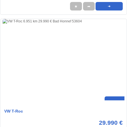
★
➦
➜
VW T-Roc
29.990 €