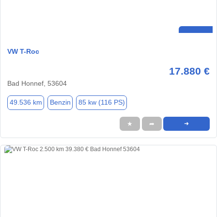
VW T-Roc
17.880 €
Bad Honnef, 53604
49.536 km
Benzin
85 kw (116 PS)
★
➦
➜