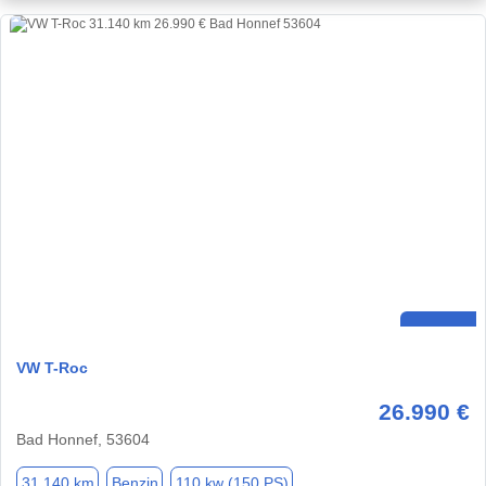
VW T-Roc
26.990 €
Bad Honnef, 53604
31.140 km
Benzin
110 kw (150 PS)