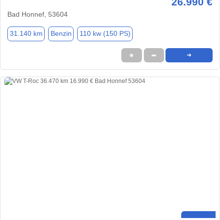
26.990 €
Bad Honnef, 53604
31.140 km
Benzin
110 kw (150 PS)
★
➦
➜