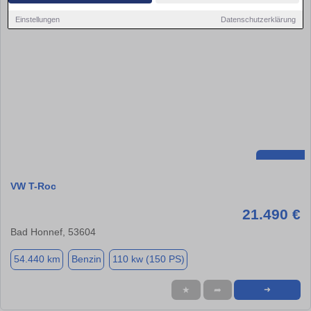
Einstellungen
Datenschutzerklärung
VW T-Roc
21.490 €
Bad Honnef, 53604
54.440 km
Benzin
110 kw (150 PS)
★
➦
➜