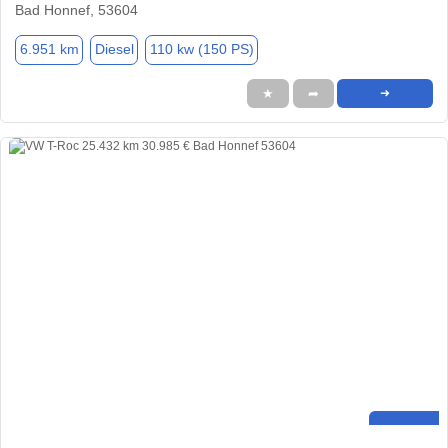
Bad Honnef, 53604
6.951 km
Diesel
110 kw (150 PS)
★
➦
➜