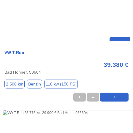
VW T-Roc
39.380 €
Bad Honnef, 53604
2.500 km
Benzin
110 kw (150 PS)
★
➦
➜