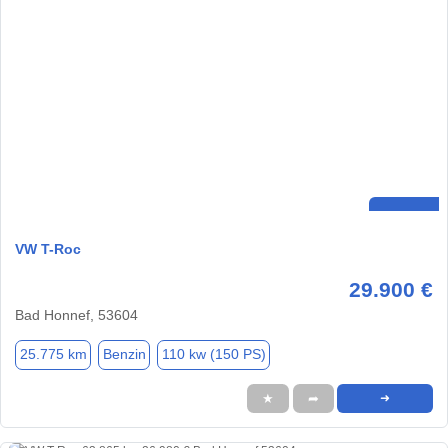
VW T-Roc
29.900 €
Bad Honnef, 53604
25.775 km
Benzin
110 kw (150 PS)
★
➦
➜