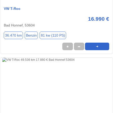
VW T-Roc
16.990 €
Bad Honnef, 53604
36.470 km
Benzin
81 kw (110 PS)
★
➦
➜