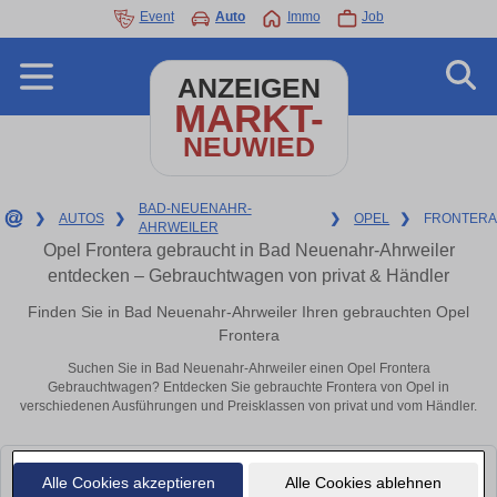
Event
Auto
Immo
Job
ANZEIGEN
MARKT-
NEUWIED
BAD-NEUENAHR-
❯
AUTOS
❯
❯
OPEL
❯
FRONTERA
AHRWEILER
Opel Frontera gebraucht in Bad Neuenahr-Ahrweiler
entdecken – Gebrauchtwagen von privat & Händler
Finden Sie in Bad Neuenahr-Ahrweiler Ihren gebrauchten Opel
Frontera
Suchen Sie in Bad Neuenahr-Ahrweiler einen Opel Frontera
Gebrauchtwagen? Entdecken Sie gebrauchte Frontera von Opel in
verschiedenen Ausführungen und Preisklassen von privat und vom Händler.
Leider konnten wir derzeit keine passenden Autos finden. Schauen Sie
Alle Cookies akzeptieren
Alle Cookies ablehnen
bald wieder vorbei!