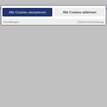
onnten wir derzeit keine passenden Objekte finden. Schauen Sie bald wieder vo
Alle Cookies akzeptieren
Alle Cookies ablehnen
Einstellungen
Datenschutzerklärung