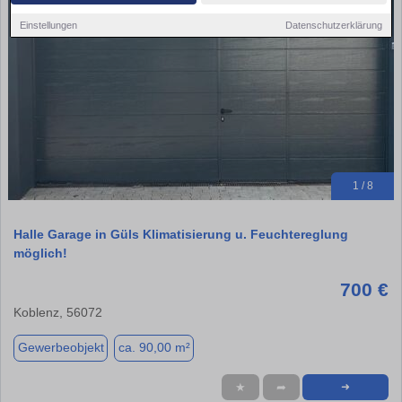
Einstellungen
Datenschutzerklärung
1 / 8
Halle Garage in Güls Klimatisierung u. Feuchtereglung
möglich!
700 €
Koblenz, 56072
Gewerbeobjekt
ca. 90,00 m²
★
➦
➜