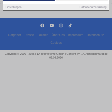
Einstellungen
Datenschutzerklärung
Ratgeber
Presse
Lokales
Über Uns
Impressum
Datenschutz
Cookies
Copyright © 2000 - 2026 | 1A Infosysteme GmbH | Content by: 1A-Anzeigenmarkt.de
06.08.2026