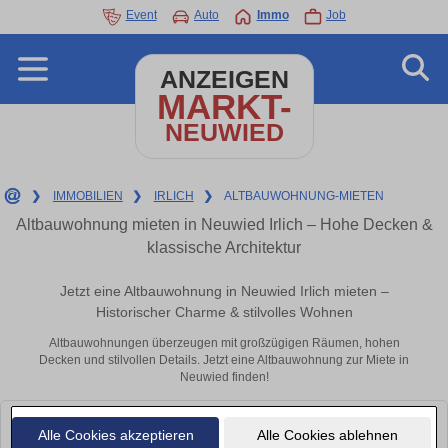
Event
Auto
Immo
Job
ANZEIGEN
MARKT-
NEUWIED
❯
IMMOBILIEN
❯
IRLICH
❯
ALTBAUWOHNUNG-MIETEN
Altbauwohnung mieten in Neuwied Irlich – Hohe Decken &
klassische Architektur
Jetzt eine Altbauwohnung in Neuwied Irlich mieten –
Historischer Charme & stilvolles Wohnen
Altbauwohnungen überzeugen mit großzügigen Räumen, hohen
Decken und stilvollen Details. Jetzt eine Altbauwohnung zur Miete in
Neuwied finden!
Leider konnten wir derzeit keine passenden Objekte finden. Schauen Sie
Alle Cookies akzeptieren
Alle Cookies ablehnen
bald wieder vorbei!