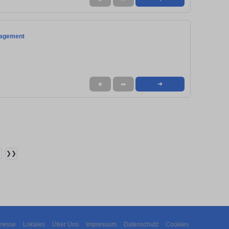
nagement
★
➦
➜
❯❯
resse
Lokales
Über Uns
Impressum
Datenschutz
Cookies