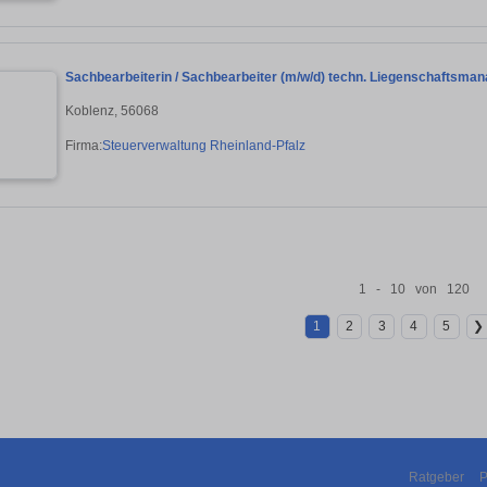
Sachbearbeiterin / Sachbearbeiter (m/w/d) techn. Liegenschaftsma
Koblenz, 56068
Firma:
Steuerverwaltung Rheinland-Pfalz
1 - 10 von 120
1
2
3
4
5
❯
Ratgeber
P