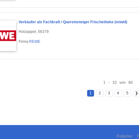
Verkäufer als Fachkraft / Quereinsteiger Frischetheke (m/w/d)
Holzappel, 56379
Firma:
REWE
1 - 10 von 80
1
2
3
4
5
❯
Ratgeber
P