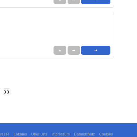
★
➦
➜
❯❯
resse
Lokales
Über Uns
Impressum
Datenschutz
Cookies