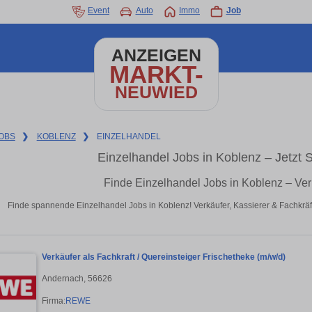
Event
Auto
Immo
Job
ANZEIGEN
MARKT-
NEUWIED
OBS
❯
KOBLENZ
❯
EINZELHANDEL
Einzelhandel Jobs in Koblenz – Jetzt 
Finde Einzelhandel Jobs in Koblenz – Ve
Finde spannende Einzelhandel Jobs in Koblenz! Verkäufer, Kassierer & Fachkräf
Verkäufer als Fachkraft / Quereinsteiger Frischetheke (m/w/d)
Andernach, 56626
Firma:
REWE