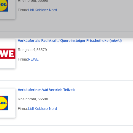
Rheinbrohl, 56598
Firma:
Lidl Koblenz Nord
Verkäufer als Fachkraft / Quereinsteiger Frischetheke (m/w/d)
Rengsdorf, 56579
Firma:
REWE
Verkäuferin m/w/d Vertrieb Teilzeit
Rheinbrohl, 56598
Firma:
Lidl Koblenz Nord