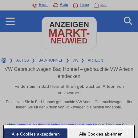
Event
Auto
Immo
Job
ANZEIGEN
MARKT-
NEUWIED
❯
AUTOS
❯
BAD-HONNEF
❯
VW
❯
ARTEON
VW Gebrauchtwagen Bad Honnef – gebrauchte VW Arteon
entdecken
Finden Sie in Bad Honnef Ihren gebrauchten Arteon von
Volkswagen
Entdecken Sie in Bad Honnef gebrauchte VW Arteon Gebrauchtwagen. Hier
finden Sie für den Arteon von Volkswagen die besten Angebote.
Leider konnten wir derzeit keine passenden Autos finden. Schauen Sie
bald wieder vorbei!
Alle Cookies akzeptieren
Alle Cookies ablehnen